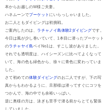
本からお越しのW様ご夫妻。
ハネムーンで
プーケット
にいらっしゃいました。
お二人ともダイビングは初挑戦。
ご案内したのは、
ラチャノイ島体験2ダイビング
です。
今日は風が少し巻いていて、1本目に潜ったプーケット
の
ラチャヤイ島
ベイNo1は、すこし波がありました。
それでも透明度は、ハイシーズンに比べてよくなって
いて、海の色も緑色から、徐々に青色に変わっていま
した。
さて初めての
体験ダイビング
のお二人ですが、下の写
真からもわかるように、旦那様は潜ってすぐにコツを
つかんで、海の中でも余裕いっぱい。
逆に奥様の方は、泳ぎも苦手で潜る前からとても緊張
していました。