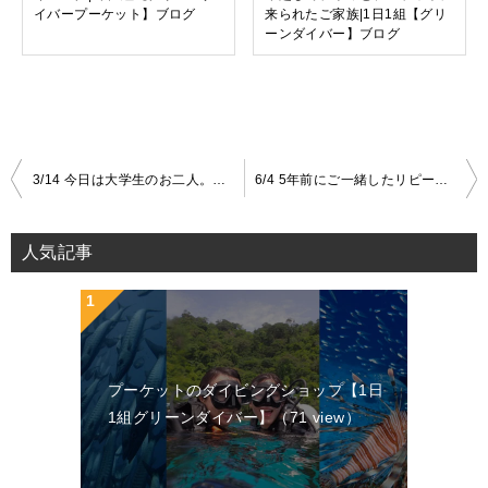
イバープーケット】ブログ
来られたご家族|1日1組【グリ
ーンダイバー】ブログ
3/14 今日は大学生のお二人。体験ダイビングとは思えないほど、とても上手でした。|1日1組【グリーンダイバープーケット】ブログ
6/4 5年前にご一緒したリピーター様が、また新しいお仲間と一緒に、プーケットで体験ダイビング
投
稿
人気記事
ナ
ビ
ゲ
ー
プーケットのダイビングショップ【1日
シ
1組グリーンダイバー】
（71 view）
ョ
ン