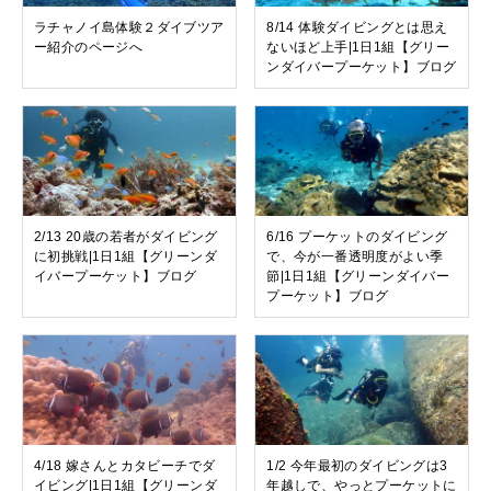
ラチャノイ島体験２ダイブツア
8/14 体験ダイビングとは思え
ー紹介のページへ
ないほど上手|1日1組【グリー
ンダイバープーケット】ブログ
2/13 20歳の若者がダイビング
6/16 プーケットのダイビング
に初挑戦|1日1組【グリーンダ
で、今が一番透明度がよい季
イバープーケット】ブログ
節|1日1組【グリーンダイバー
プーケット】ブログ
4/18 嫁さんとカタビーチでダ
1/2 今年最初のダイビングは3
イビング|1日1組【グリーンダ
年越しで、やっとプーケットに