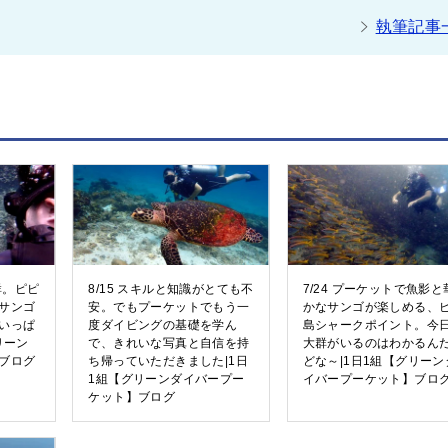
執筆記事
群。ピピ
8/15 スキルと知識がとても不
7/24 プーケットで魚影と
サンゴ
安。でもプーケットでもう一
かなサンゴが楽しめる、
いっぱ
度ダイビングの基礎を学ん
島シャークポイント。今
リーン
で、きれいな写真と自信を持
大群がいるのはわかるん
ブログ
ち帰っていただきました|1日
どな～|1日1組【グリーン
1組【グリーンダイバープー
イバープーケット】ブロ
ケット】ブログ