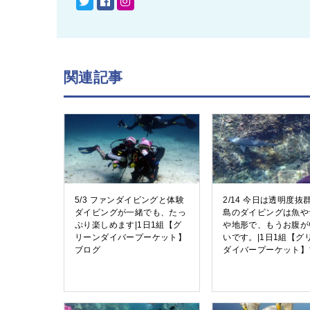
関連記事
5/3 ファンダイビングと体験
2/14 今日は透明度抜
ダイビングが一緒でも、たっ
島のダイビングは魚や
ぷり楽しめます|1日1組【グ
や地形で、もうお腹が
リーンダイバープーケット】
いです。|1日1組【グ
ブログ
ダイバープーケット】