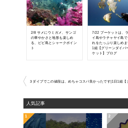
2/8 サメにウミガメ、サンゴ
7/22 プーケットは、
の華やかさと地形も楽しめ
イ島やラチャヤイ島で
る、ピピ島とシャークポイン
れをたっぷり楽しめます
ト
1組【グリーンダイバ
ケット】ブログ
投
稿
ナ
人気記事
ビ
ゲ