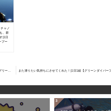
ラチャノ
も、群
|1日
ープー
３ダイブでこの値段は、めちゃコスパ良かったです|1日1組【グリーンダイバープーケット】お客様の声