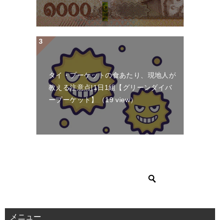
タイ・プーケットの食あたり、現地人が
教える注意点|1日1組【グリーンダイバ
ープーケット】
（19 view）
メニュー