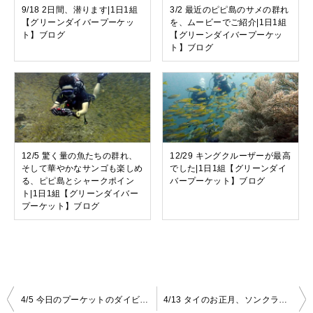
9/18 2日間、潜ります|1日1組
3/2 最近のピピ島のサメの群れ
【グリーンダイバープーケッ
を、ムービーでご紹介|1日1組
ト】ブログ
【グリーンダイバープーケッ
ト】ブログ
12/5 驚く量の魚たちの群れ、
12/29 キングクルーザーが最高
そして華やかなサンゴも楽しめ
でした|1日1組【グリーンダイ
る、ピピ島とシャークポイン
バープーケット】ブログ
ト|1日1組【グリーンダイバー
プーケット】ブログ
4/5 今日のプーケットのダイビングは、洞くつに入ったり、トルネードのような魚の大群に360度囲まれました。|1日1組【グリーンダイバープーケット】ブログ
4/13 タイのお正月、ソンクラーンをプーケットでダイビング|1日1組【グリーンダイバープーケット】ブログ
投