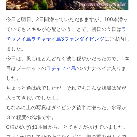
今日と明日、2日間潜っていただきますが、100本潜っ
ていてもスキルが心配ということで、初日の今日は
ラ
チャノイ島ラチャヤイ島3ファンダイビング
にご案内し
ました。
今日は、風もほとんどなく波も穏やかだったので、1本
目はプーケットの
ラチャノイ島
のバナナベイに入りま
した。
ちょっと色は緑でしたが、それでもこんな浅場は光が
入ってきれいでしたよ。
ちなみに上の写真はダイビング後半に潜った、水深が
３ｍ程度の浅場です。
C様の泳ぎは1本目から、とても力が抜けていました。
フィンが決して頭の上にならずに、脚の重みがよくで