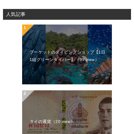
稿
人気記事
ナ
ビ
ゲ
ー
プーケットのダイビングショップ【1日
シ
1組グリーンダイバー】
（99 view）
ョ
ン
タイの通貨
（20 view）