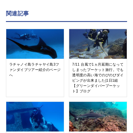
関連記事
ラチャノイ島ラチャヤイ島3フ
7/11 台風で1ヵ月延期になって
ァンダイブツアー紹介のページ
しまったプーケット旅行。でも
へ
透明度の高い海でのびのびダイ
ビングが出来ました|1日1組
【グリーンダイバープーケッ
ト】ブログ