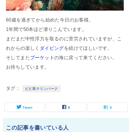
60歳を過ぎてから始めた今日のお客様。
1年間で50本ほど潜りこんでいます。
まだまだ中性浮力を取るのに苦労されていますが、こ
れからの楽しく
ダイビング
を続けてほしいです。
そしてまた
プーケット
の海に戻って来てください。
お待ちしています。
タグ
ピピ島マリンパーク
Tweet
0
0
この記事を書いている人