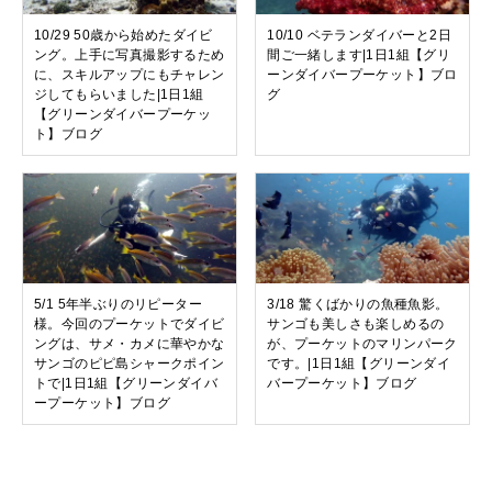
10/29 50歳から始めたダイビ
10/10 ベテランダイバーと2日
ング。上手に写真撮影するため
間ご一緒します|1日1組【グリ
に、スキルアップにもチャレン
ーンダイバープーケット】ブロ
ジしてもらいました|1日1組
グ
【グリーンダイバープーケッ
ト】ブログ
5/1 5年半ぶりのリピーター
3/18 驚くばかりの魚種魚影。
様。今回のプーケットでダイビ
サンゴも美しさも楽しめるの
ングは、サメ・カメに華やかな
が、プーケットのマリンパーク
サンゴのピピ島シャークポイン
です。|1日1組【グリーンダイ
トで|1日1組【グリーンダイバ
バープーケット】ブログ
ープーケット】ブログ