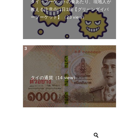
タイ・プーケットの食あたり、現地人が
教える注意点|1日1組【グリーンダイバ
ープーケット】
（23 view）
タイの通貨
（14 view）