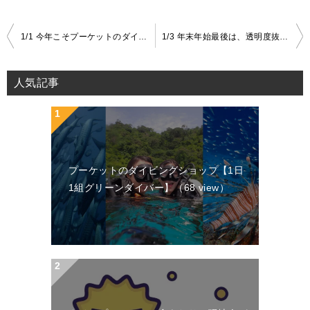
1/1 今年こそプーケットのダイビングが復活しますように|1日1組【グリーンダイバー】ブログ
1/3 年末年始最後は、透明度抜群！！|1日1組【グリーンダイバープーケット】ブログ
投
稿
人気記事
ナ
ビ
ゲ
ー
プーケットのダイビングショップ【1日
シ
1組グリーンダイバー】
（68 view）
ョ
ン