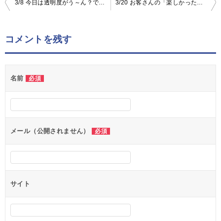
3/8 今日は透明度がう～ん？でもマクロを中心に、サメやバラクーダも見ていただきました|1日1組【グリーンダイバープーケット】ブログ
3/20 お客さんの「楽しかったです！」の一言のために、心がけている安全対策|1日1組【グリーンダイバープーケット】ブログ
投
稿
ナ
コメントを残す
ビ
ゲ
名前
必須
ー
シ
ョ
ン
メール（公開されません）
必須
サイト