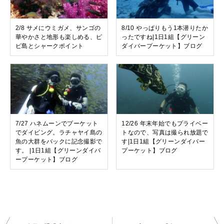
2/8 サメにウミガメ、サンゴの
8/10 やっぱりもう1本潜りたか
華やかさと地形も楽しめる、ピ
ったですね|1日1組【グリーン
ピ島とシャークポイント
ダイバープーケット】ブログ
7/27 ハネムーンでプーケット
12/26 年末年始でもプライベー
でダイビング。ラチャヤイ島の
トなので、写真は撮られ放題で
魚の大群をバックに記念撮影で
す|1日1組【グリーンダイバー
す。 |1日1組【グリーンダイバ
プーケット】ブログ
ープーケット】ブログ