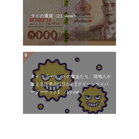
タイの通貨
（21 view）
タイ・プーケットの食あたり、現地人が
教える注意点|1日1組【グリーンダイバ
ープーケット】
（19 view）