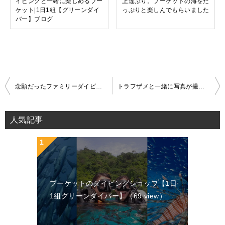
イビングと一緒に楽しめるプー
上達ぶり。プーケットの海をた
ケット|1日1組【グリーンダイ
っぷりと楽しんでもらいました
バー】ブログ
念願だったファミリーダイビングをすることができました|1日1組【グリーンダイバープーケット】お客様の声
トラフザメと一緒に写真が撮れたのもラッキーでした
投
稿
人気記事
ナ
ビ
ゲ
ー
プーケットのダイビングショップ【1日
シ
1組グリーンダイバー】
（69 view）
ョ
ン