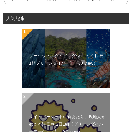
投
稿
人気記事
ナ
ビ
ゲ
ー
プーケットのダイビングショップ【1日
シ
1組グリーンダイバー】
（80 view）
ョ
ン
タイ・プーケットの食あたり、現地人が
教える注意点|1日1組【グリーンダイバ
ープーケット】
（22 view）