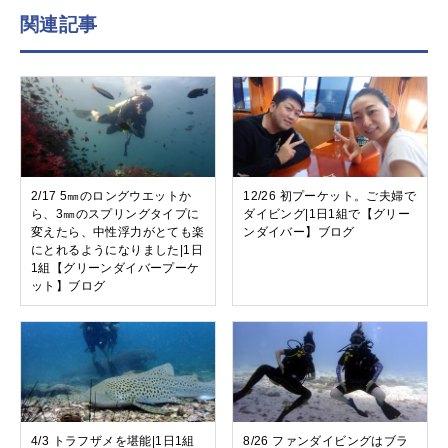
関連記事
2/17 5㎜のロングウエットか
12/26 初プーケット。ご夫婦で
ら、3㎜のスプリングタイプに
ダイビング|1日1組で【グリー
変えたら、中性浮力がとても楽
ンダイバー】ブログ
にとれるようになりました|1日
1組【グリーンダイバープーケ
ット】ブログ
4/3 トラフザメを堪能|1日1組
8/26 ファンダイビングはブラ