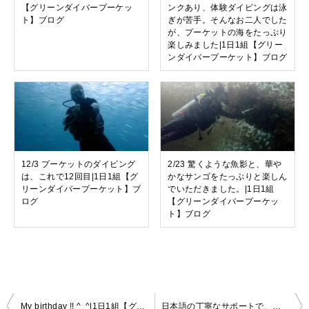
【グリーンダイバープーケッ
ンクあり、体験ダイビングは泳
ト】ブログ
ぎが苦手。そんなお二人でした
が、プーケットの海をたっぷり
楽しみました|1日1組【グリー
ンダイバープーケット】ブログ
12/3 プーケットのダイビング
2/23 驚くような魚影と、華や
は、これで12回目|1日1組【グ
かなサンゴをたっぷりと楽しん
リーンダイバープーケット】ブ
でいただきました。|1日1組
ログ
【グリーンダイバープーケッ
ト】ブログ
My birthday !! ^‿^|1日1組【グリーンダイバープーケット】お客様の声
日本語の丁寧なサポートで、子供も安心でした|1日1組【グリーンダイバープーケット】お客様の声