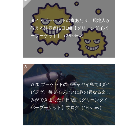
タイ・プーケットの食あたり、現地人が
教える注意点|1日1組【グリーンダイバ
ープーケット】
（28 view）
7/20 プーケットのラチャヤイ島で3ダイ
ビング。毎ダイブごとに趣の異なる楽し
みができました|1日1組【グリーンダイ
バープーケット】ブログ
（16 view）