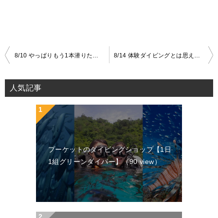
8/10 やっぱりもう1本潜りたかったですね|1日1組【グリーンダイバープーケット】ブログ
8/14 体験ダイビングとは思えないほど上手|1日1組【グリーンダイバープーケット】ブログ
投
稿
人気記事
ナ
ビ
ゲ
ー
プーケットのダイビングショップ【1日
シ
1組グリーンダイバー】
（90 view）
ョ
ン