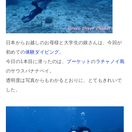
日本からお越しのお母様と大学生の娘さんは、今回が
初めての
体験ダイビング
。
今日の1本目に潜ったのは、
プーケット
の
ラチャノイ島
のサウスバナナベイ。
透明度は写真からもわかるとおりに、とてもきれいで
した。