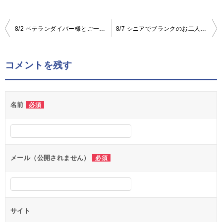
8/2 ベテランダイバー様とご一緒する、4日間のプーケットのダイビング|1日1組【グリーンダイバープーケット】ブログ
8/7 シニアでブランクのお二人でしたが、スキルアップしてプーケットの海をたっぷり楽しんでいただきました|1日1組【グリーンダイバープーケット】ブログ
投
稿
ナ
コメントを残す
ビ
ゲ
名前
必須
ー
シ
ョ
ン
メール（公開されません）
必須
サイト