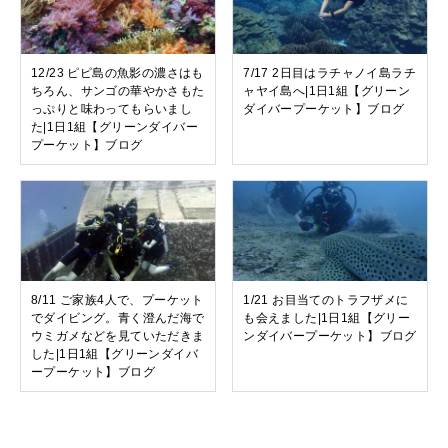
12/23 ピピ島の魚影の濃さはも
7/17 2日目はラチャノイ島ラチ
ちろん、サンゴの華やかさもた
ャヤイ島へ|1日1組【グリーン
っぷりと味わってもらいまし
ダイバープーケット】ブログ
た|1日1組【グリーンダイバー
プーケット】ブログ
8/11 ご家族4人で、プーケット
1/21 お目当てのトラフザメに
でダイビング。青く澄んだ海で
も会えました|1日1組【グリー
ウミガメなどを見ていただきま
ンダイバープーケット】ブログ
した|1日1組【グリーンダイバ
ープーケット】ブログ