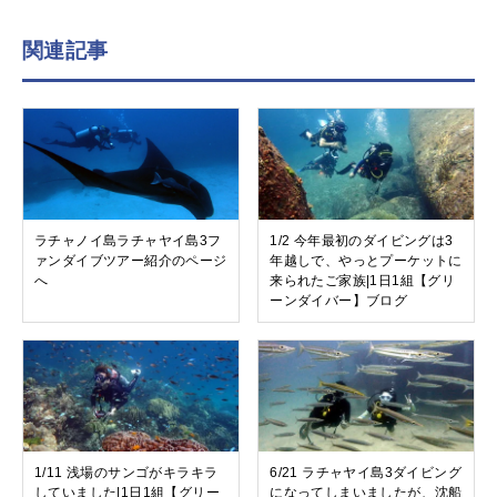
関連記事
ラチャノイ島ラチャヤイ島3フ
1/2 今年最初のダイビングは3
ァンダイブツアー紹介のページ
年越しで、やっとプーケットに
へ
来られたご家族|1日1組【グリ
ーンダイバー】ブログ
1/11 浅場のサンゴがキラキラ
6/21 ラチャヤイ島3ダイビング
していました|1日1組【グリー
になってしまいましたが、沈船