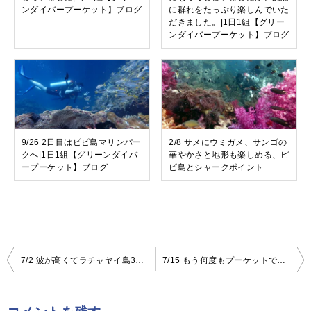
ンダイバープーケット】ブログ
に群れをたっぷり楽しんでいた
だきました。|1日1組【グリー
ンダイバープーケット】ブログ
9/26 2日目はピピ島マリンパー
2/8 サメにウミガメ、サンゴの
クへ|1日1組【グリーンダイバ
華やかさと地形も楽しめる、ピ
ープーケット】ブログ
ピ島とシャークポイント
7/2 波が高くてラチャヤイ島3ダイビングになってしまいましたが、透明度は抜群で魚もいっぱいでした|1日1組【グリーンダイバープーケット】ブログ
7/15 もう何度もプーケットでダイビングをしているヘビーリピーター様。でもまだまだ新しい発見があります|1日1組【グリーンダイバープーケット】ブログ
投
稿
ナ