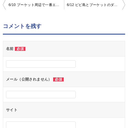
6/10 プーケット周辺で一番エダサンゴがきれいなダイビングポイント|1日1組【グリーンダイバープーケット】ブログ
6/12 ピピ島とプーケットのダイビングの魅力を存分に|1日1組【グリーンダイバープーケット】ブログ
投
稿
ナ
コメントを残す
ビ
ゲ
名前
必須
ー
シ
ョ
ン
メール（公開されません）
必須
サイト